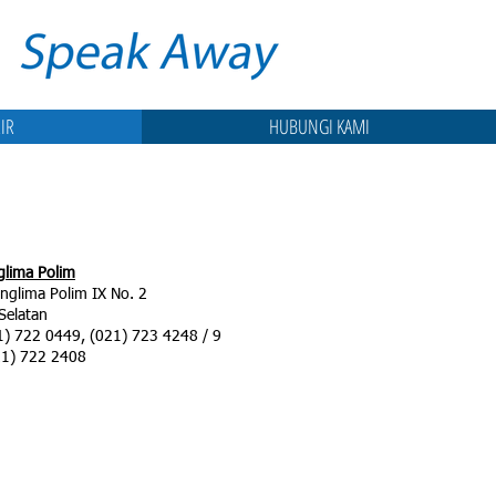
IR
HUBUNGI KAMI
glima Polim
anglima Polim IX No. 2
Selatan
21) 722 0449, (021) 723 4248 / 9
21) 722 2408