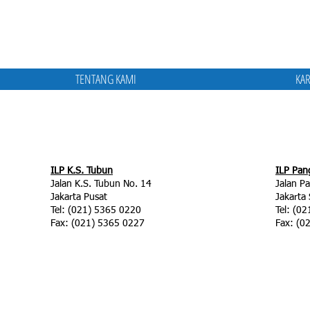
TENTANG KAMI
KAR
ILP K.S. Tubun
ILP Pan
Jalan K.S. Tubun No. 14
Jalan P
Jakarta Pusat
Jakarta 
Tel: (021) 5365 0220
Tel: (0
Fax: (021) 5365 0227
Fax: (0