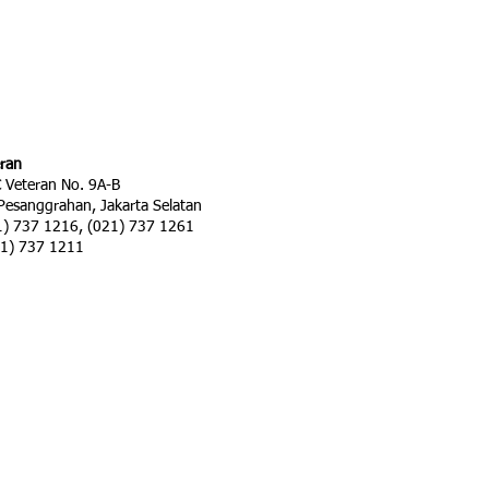
eran
C Veteran No. 9A-B
 Pesanggrahan, Jakarta Selatan
21) 737 1216, (021) 737 1261
21) 737 1211